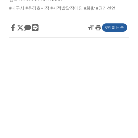
#대구시
#추경호시장
#지적발달장애인
#화합
#권리선언
format_size
print
0명 읽는 중