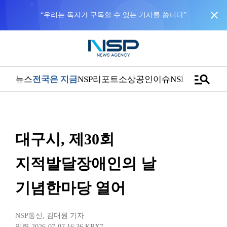
close
“우리는 독자가 구독할 수 있는 기사를 씁니다”
manage_search
뉴스
전국은 지금
NSP리포트
소상공인
이슈
NSPTV
대구시, 제30회
지적발달장애인의 날
기념한마당 열어
NSP통신
,
김대원 기자
입력 2026-07-07 16:36
KRX7