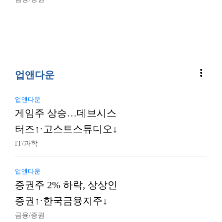
more_vert
업앤다운
업앤다운
게임주 상승…데브시스
터즈↑·고스트스튜디오↓
IT/과학
업앤다운
증권주 2% 하락, 상상인
증권↑·한국금융지주↓
금융/증권