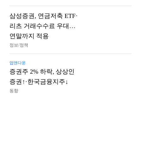
삼성증권, 연금저축 ETF·
리츠 거래수수료 우대…
연말까지 적용
정보/정책
업앤다운
증권주 2% 하락, 상상인
증권↑·한국금융지주↓
동향