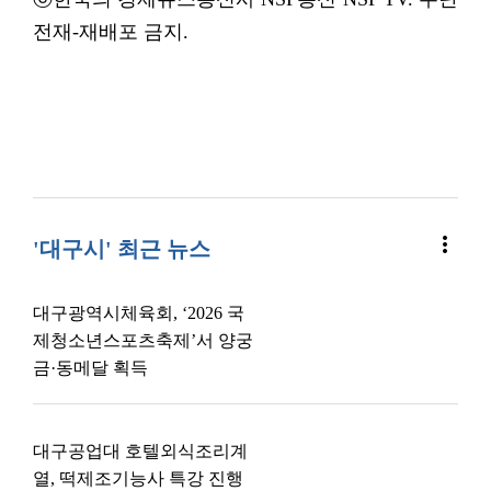
전재-재배포 금지.
more_vert
'대구시' 최근 뉴스
대구광역시체육회, ‘2026 국
제청소년스포츠축제’서 양궁
금·동메달 획득
대구공업대 호텔외식조리계
열, 떡제조기능사 특강 진행