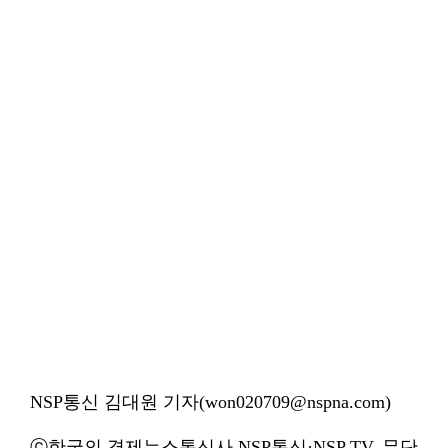
NSP통신 김대원 기자(won020709@nspna.com)
ⓒ한국의 경제뉴스통신사 NSP통신·NSP TV. 무단