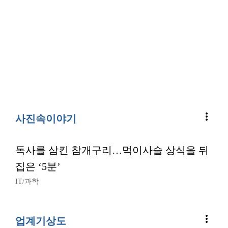
more_vert
사진속이야기
독사를 삼킨 참개구리…먹이사슬 상식을 뒤
집은 ‘5분’
IT/과학
more_vert
업계기상도