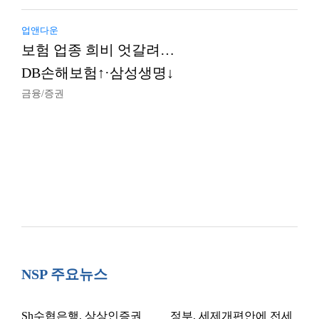
업앤다운
보험 업종 희비 엇갈려…
DB손해보험↑·삼성생명↓
금융/증권
NSP 주요뉴스
Sh수협은행, 상상인증권
정부, 세제개편안에 전세