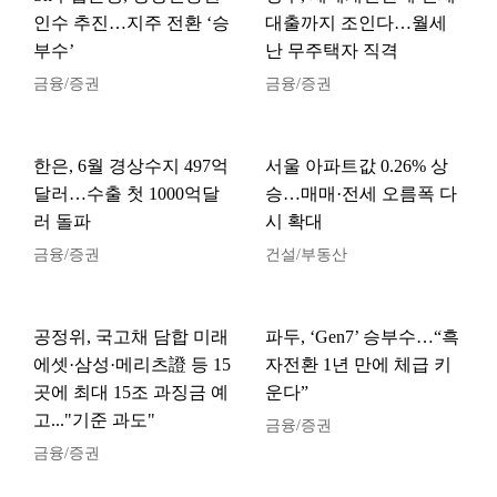
인수 추진…지주 전환 ‘승
대출까지 조인다…월세
부수’
난 무주택자 직격
금융/증권
금융/증권
한은, 6월 경상수지 497억
서울 아파트값 0.26% 상
달러…수출 첫 1000억달
승…매매·전세 오름폭 다
러 돌파
시 확대
금융/증권
건설/부동산
공정위, 국고채 담합 미래
파두, ‘Gen7’ 승부수…“흑
에셋·삼성·메리츠證 등 15
자전환 1년 만에 체급 키
곳에 최대 15조 과징금 예
운다”
고..."기준 과도"
금융/증권
금융/증권