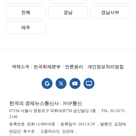
전북
경남
경남서부
제주
전국취재본부
언론윤리
개인정보처리방침
매체소개
한국의 경제뉴스통신사 - NSP통신
07236 서울시 영등포구 국회대로750 금산빌딩 2층
TEL: 02-3272-
2140
등록번호: 문화 나 00018호
등록일자: 2011.6.29
발행인: 김정태
편집인: 류수운
고충처리인: 강은태