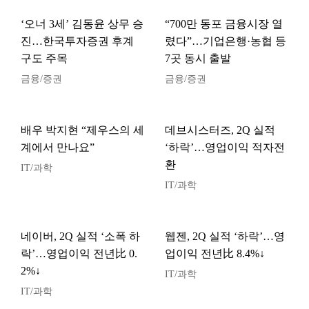
‘오너 3세’ 김동윤 상무 승
“700만 동포 금융시장 열
진…한국투자증권 후계
렸다”…기업은행·농협 등
구도 주목
7곳 동시 출발
금융/증권
금융/증권
배우 박지현 “제우스의 세
데브시스터즈, 2Q 실적
계에서 만나요”
‘하락’…영업이익 적자전
환
IT/과학
IT/과학
네이버, 2Q 실적 ‘소폭 하
웹젠, 2Q 실적 ‘하락’…영
락’…영업이익 전년比 0.
업이익 전년比 8.4%↓
2%↓
IT/과학
IT/과학