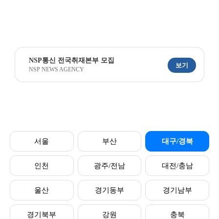
NSP통신 전국취재본부 모집
보기
NSP NEWS AGENCY
서울
부산
대구/경북
인천
광주/전남
대전/충남
울산
경기동부
경기남부
경기북부
강원
충북