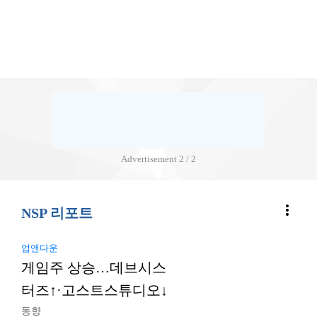
Advertisement
2 / 2
more_vert
NSP 리포트
업앤다운
게임주 상승…데브시스
터즈↑·고스트스튜디오↓
동향