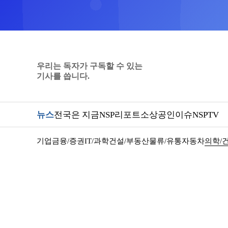
우리는 독자가 구독할 수 있는
기사를 씁니다.
뉴스
전국은 지금
NSP리포트
소상공인
이슈
NSPTV
기업
금융/증권
IT/과학
건설/부동산
물류/유통
자동차
의학/