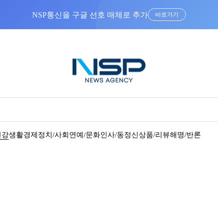
NSP통신을 구글 선호 매체로 추가
바로가기
건강
생활경제
정치/사회
연예/문화
인사/동정
신상품/리뷰
해명/반론