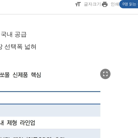
format_size
print
글자크기
인쇄
0명 읽는
 국내 공급
장 선택폭 넓혀
fullscreen