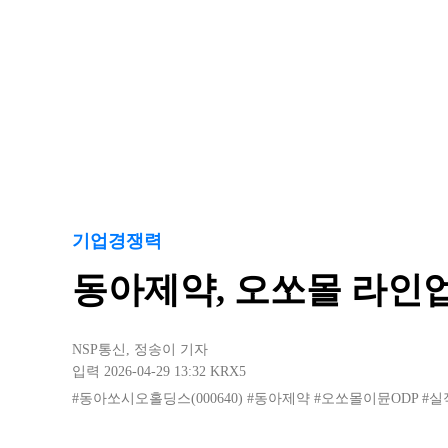
기업경쟁력
동아제약, 오쏘몰 라인업
NSP통신
,
정송이 기자
입력 2026-04-29 13:32
KRX5
#동아쏘시오홀딩스(000640)
#동아제약
#오쏘몰이뮨ODP
#실