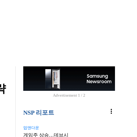
략
Advertisement
1 / 2
more_vert
NSP 리포트
업앤다운
게임주 상승…데브시