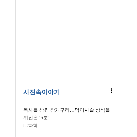
more_vert
사진속이야기
독사를 삼킨 참개구리…먹이사슬 상식을
뒤집은 ‘5분’
IT/과학