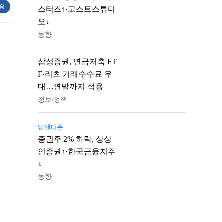
 중
스터즈↑·고스트스튜디
오↓
동향
삼성증권, 연금저축 ET
F·리츠 거래수수료 우
대…연말까지 적용
정보/정책
업앤다운
증권주 2% 하락, 상상
인증권↑·한국금융지주
↓
동향