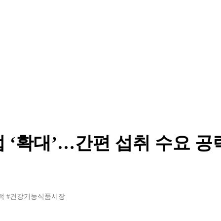
 ‘확대’…간편 섭취 수요 공
적
#건강기능식품시장