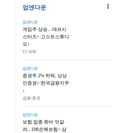
more_vert
업앤다운
업앤다운
게임주 상승…데브시
스터즈↑·고스트스튜디
오↓
IT/과학
업앤다운
증권주 2% 하락, 상상
인증권↑·한국금융지주
↓
금융/증권
업앤다운
보험 업종 희비 엇갈
려…DB손해보험↑·삼