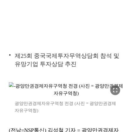
제25회 중국국제투자무역상담회 참석 및
유망기업 투자상담 추진
fullscreen
광양만권경제자유구역청 전경 (사진 = 광양만권경제
자유구역청)
(전남=NSP통신) 김성철 기자 = 광양만권경제자