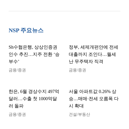
NSP 주요뉴스
Sh수협은행, 상상인증권
정부, 세제개편안에 전세
인수 추진…지주 전환 ‘승
대출까지 조인다…월세
부수’
난 무주택자 직격
금융/증권
금융/증권
한은, 6월 경상수지 497억
서울 아파트값 0.26% 상
달러…수출 첫 1000억달
승…매매·전세 오름폭 다
러 돌파
시 확대
금융/증권
건설/부동산