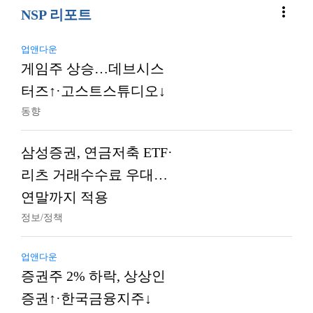
more_vert
NSP 리포트
업앤다운
게임주 상승…데브시스
터즈↑·고스트스튜디오↓
동향
삼성증권, 연금저축 ETF·
리츠 거래수수료 우대…
연말까지 적용
정보/정책
업앤다운
증권주 2% 하락, 상상인
증권↑·한국금융지주↓