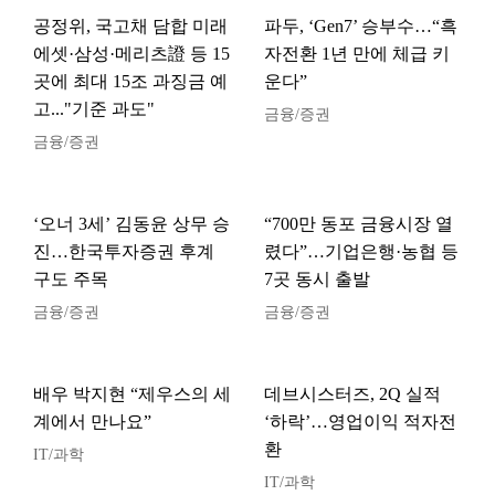
공정위, 국고채 담합 미래
파두, ‘Gen7’ 승부수…“흑
에셋·삼성·메리츠證 등 15
자전환 1년 만에 체급 키
곳에 최대 15조 과징금 예
운다”
고..."기준 과도"
금융/증권
금융/증권
‘오너 3세’ 김동윤 상무 승
“700만 동포 금융시장 열
진…한국투자증권 후계
렸다”…기업은행·농협 등
구도 주목
7곳 동시 출발
금융/증권
금융/증권
배우 박지현 “제우스의 세
데브시스터즈, 2Q 실적
계에서 만나요”
‘하락’…영업이익 적자전
환
IT/과학
IT/과학