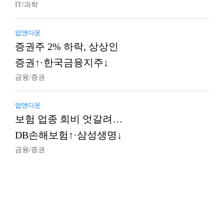
IT/과학
업앤다운
증권주 2% 하락, 상상인
증권↑·한국금융지주↓
금융/증권
업앤다운
보험 업종 희비 엇갈려…
DB손해보험↑·삼성생명↓
금융/증권