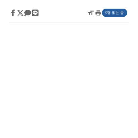
format_size
print
0명 읽는 중