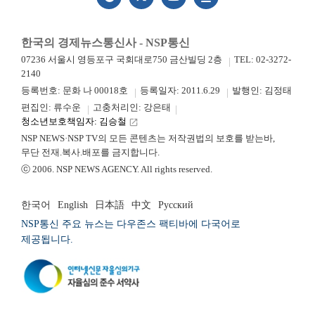
한국의 경제뉴스통신사 - NSP통신
07236 서울시 영등포구 국회대로750 금산빌딩 2층
TEL: 02-3272-
2140
등록번호: 문화 나 00018호
등록일자: 2011.6.29
발행인: 김정태
편집인: 류수운
고충처리인: 강은태
청소년보호책임자: 김승철
launch
NSP NEWS·NSP TV의 모든 콘텐츠는 저작권법의 보호를 받는바,
무단 전재.복사.배포를 금지합니다.
ⓒ 2006. NSP NEWS AGENCY. All rights reserved.
한국어
English
日本語
中文
Русский
NSP통신 주요 뉴스는 다우존스 팩티바에 다국어로
제공됩니다.