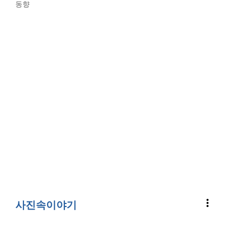
동향
more_vert
사진속이야기