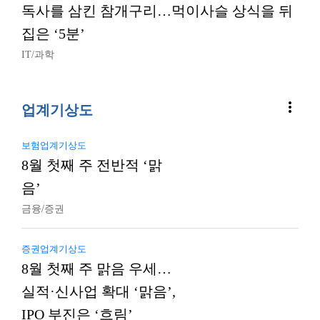
독사를 삼킨 참개구리…먹이사슬 상식을 뒤
집은 ‘5분’
IT/과학
more_vert
업계기상도
보험업계기상도
8월 첫째 주 전반적 ‘맑
음’
금융/증권
증권업계기상도
8월 첫째 주 맑음 우세…
실적·신사업 확대 ‘맑음’,
IPO 부진은 ‘흐림’