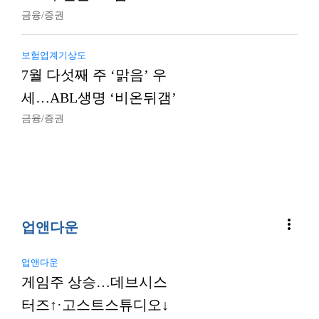
금융/증권
보험업계기상도
7월 다섯째 주 ‘맑음’ 우
세…ABL생명 ‘비온뒤갬’
금융/증권
more_vert
업앤다운
업앤다운
게임주 상승…데브시스
터즈↑·고스트스튜디오↓