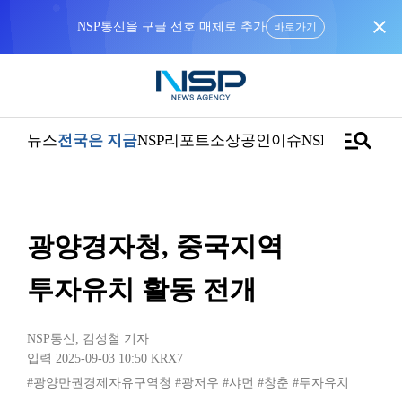
close
NSP통신을 구글 선호 매체로 추가
바로가기
manage_search
뉴스
전국은 지금
NSP리포트
소상공인
이슈
NSPTV
광양경자청, 중국지역
투자유치 활동 전개
NSP통신
,
김성철 기자
입력 2025-09-03 10:50
KRX7
#광양만권경제자유구역청
#광저우
#샤먼
#창춘
#투자유치