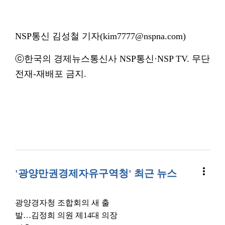
NSP통신 김성철 기자(kim7777@nspna.com)
ⓒ한국의 경제뉴스통신사 NSP통신·NSP TV. 무단
전재-재배포 금지.
more_vert
'광양만권경제자유구역청' 최근 뉴스
광양경자청 조합회의 새 출
발…김정희 의원 제14대 의장