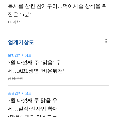
독사를 삼킨 참개구리…먹이사슬 상식을 뒤
집은 ‘5분’
IT/과학
more_vert
업계기상도
보험업계기상도
7월 다섯째 주 ‘맑음’ 우
세…ABL생명 ‘비온뒤갬’
금융/증권
증권업계기상도
7월 다섯째 주 맑음 우
세…실적·신사업 확대