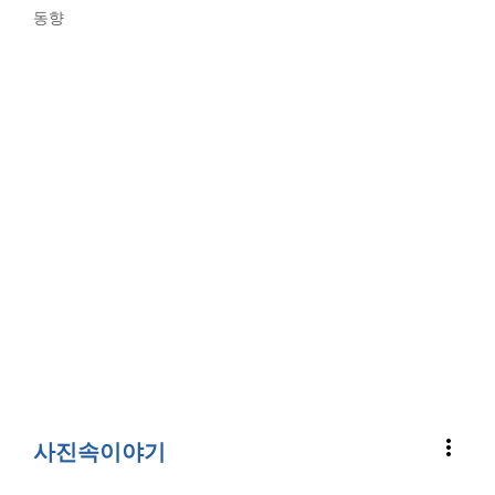
동향
more_vert
사진속이야기