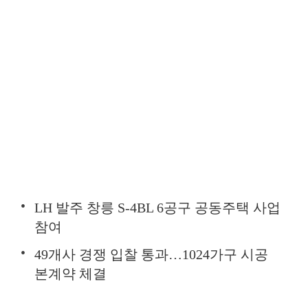
LH 발주 창릉 S-4BL 6공구 공동주택 사업
참여
49개사 경쟁 입찰 통과…1024가구 시공
본계약 체결