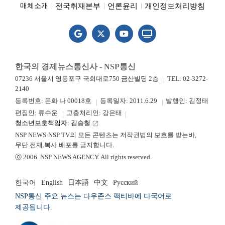
전국취재본부
언론윤리
개인정보처리방침
매체소개
한국의 경제뉴스통신사 - NSP통신
07236 서울시 영등포구 국회대로750 금산빌딩 2층
TEL: 02-3272-
2140
등록번호: 문화 나 00018호
등록일자: 2011.6.29
발행인: 김정태
편집인: 류수운
고충처리인: 강은태
청소년보호책임자: 김승철
launch
NSP NEWS·NSP TV의 모든 콘텐츠는 저작권법의 보호를 받는바,
무단 전재.복사.배포를 금지합니다.
ⓒ 2006. NSP NEWS AGENCY. All rights reserved.
한국어
English
日本語
中文
Русский
NSP통신 주요 뉴스는 다우존스 팩티바에 다국어로
제공됩니다.