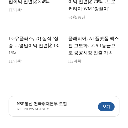
업이익 전년比 8.4%↓
이익 전년比 70%…브로
커리지·WM ‘쌍끌이’
IT/과학
금융/증권
LG유플러스, 2Q 실적 ‘상
플래티어, AI 플랫폼 엑스
승’…영업이익 전년比 13.
젠 고도화…GS 1등급으
1%↑
로 공공시장 진출 가속
IT/과학
IT/과학
NSP통신 전국취재본부 모집
보기
NSP NEWS AGENCY