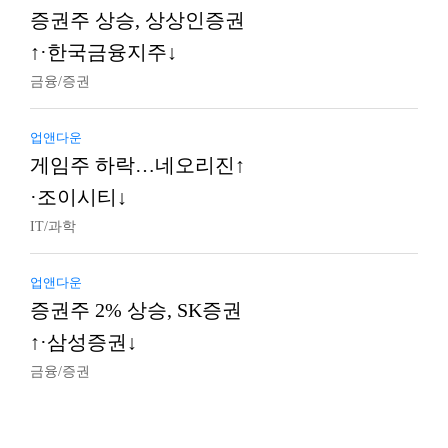
증권주 상승, 상상인증권
↑·한국금융지주↓
금융/증권
업앤다운
게임주 하락…네오리진↑
·조이시티↓
IT/과학
업앤다운
증권주 2% 상승, SK증권
↑·삼성증권↓
금융/증권