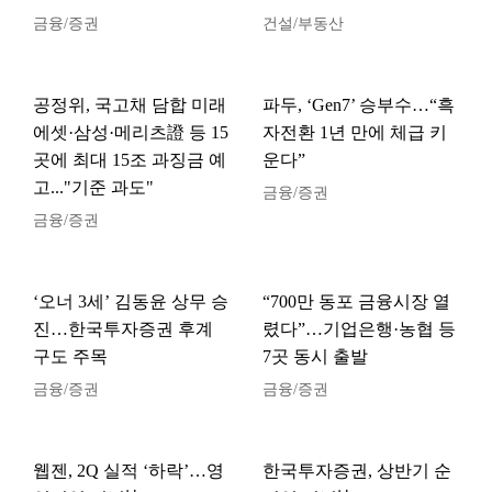
금융/증권
건설/부동산
공정위, 국고채 담합 미래
파두, ‘Gen7’ 승부수…“흑
에셋·삼성·메리츠證 등 15
자전환 1년 만에 체급 키
곳에 최대 15조 과징금 예
운다”
고..."기준 과도"
금융/증권
금융/증권
‘오너 3세’ 김동윤 상무 승
“700만 동포 금융시장 열
진…한국투자증권 후계
렸다”…기업은행·농협 등
구도 주목
7곳 동시 출발
금융/증권
금융/증권
웹젠, 2Q 실적 ‘하락’…영
한국투자증권, 상반기 순