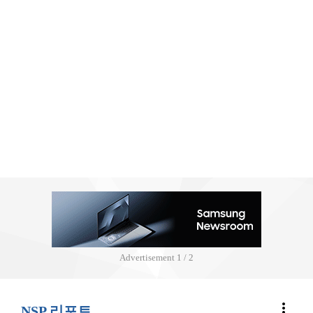
Advertisement
2 / 2
more_vert
NSP 리포트