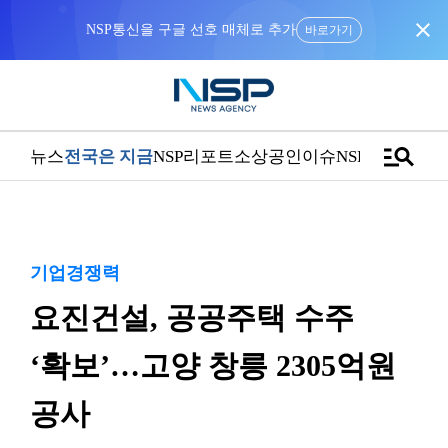
close
NSP통신을 구글 선호 매체로 추가
바로가기
manage_search
뉴스
전국은 지금
NSP리포트
소상공인
이슈
NSPTV
기업경쟁력
요진건설, 공공주택 수주
‘확보’…고양 창릉 2305억원
공사