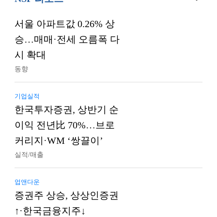
서울 아파트값 0.26% 상
승…매매·전세 오름폭 다
시 확대
동향
기업실적
한국투자증권, 상반기 순
이익 전년比 70%…브로
커리지·WM ‘쌍끌이’
실적/매출
업앤다운
증권주 상승, 상상인증권
↑·한국금융지주↓