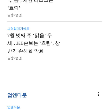
‘맑음’, 채권 리스크는
‘흐림’
금융/증권
보험업계기상도
7월 넷째 주 ‘맑음’ 우
세…KB손보는 ‘흐림’, 상
반기 손해율 악화
금융/증권
more_vert
업앤다운
업앤다운