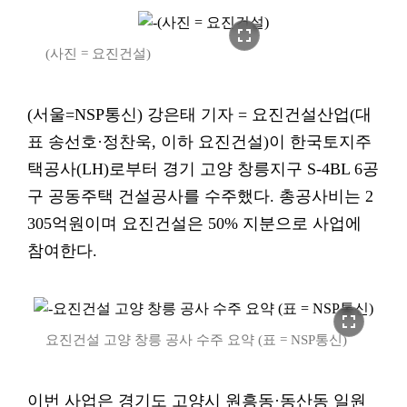
fullscreen
(사진 = 요진건설)
(서울=NSP통신) 강은태 기자 = 요진건설산업(대
표 송선호·정찬욱, 이하 요진건설)이 한국토지주
택공사(LH)로부터 경기 고양 창릉지구 S-4BL 6공
구 공동주택 건설공사를 수주했다. 총공사비는 2
305억원이며 요진건설은 50% 지분으로 사업에
참여한다.
fullscreen
요진건설 고양 창릉 공사 수주 요약 (표 = NSP통신)
이번 사업은 경기도 고양시 원흥동·동산동 일원