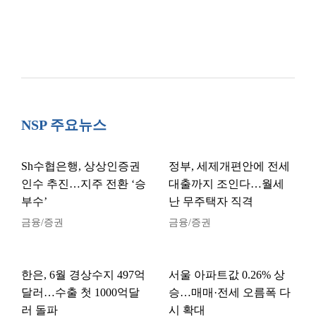
NSP 주요뉴스
Sh수협은행, 상상인증권
정부, 세제개편안에 전세
인수 추진…지주 전환 ‘승
대출까지 조인다…월세
부수’
난 무주택자 직격
금융/증권
금융/증권
한은, 6월 경상수지 497억
서울 아파트값 0.26% 상
달러…수출 첫 1000억달
승…매매·전세 오름폭 다
러 돌파
시 확대