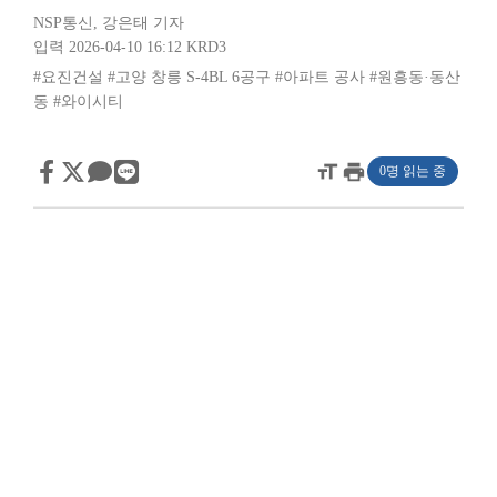
NSP통신
,
강은태 기자
입력 2026-04-10 16:12
KRD3
#요진건설
#고양 창릉 S-4BL 6공구
#아파트 공사
#원흥동·동산
동
#와이시티
format_size
print
0명 읽는 중