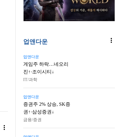
more_vert
업앤다운
업앤다운
게임주 하락…네오리
진↑·조이시티↓
IT/과학
업앤다운
증권주 2% 상승, SK증
권↑·삼성증권↓
금융/증권
more_vert
업앤다운