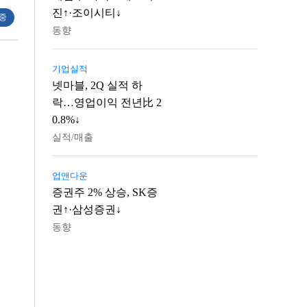
진↑·조이시티↓
 중
동향
기업실적
넷마블, 2Q 실적 하
락…영업이익 전년比 2
0.8%↓
실적/매출
업앤다운
증권주 2% 상승, SK증
권↑·삼성증권↓
동향