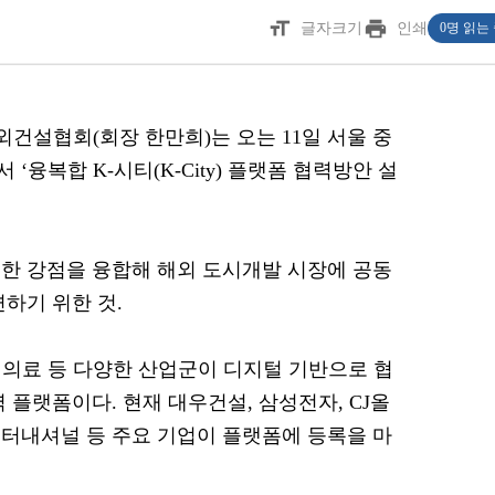
format_size
print
글자크기
인쇄
0명 읽는
해외건설협회(회장 한만희)는 오는 11일 서울 중
융복합 K-시티(K-City) 플랫폼 협력방안 설
한 강점을 융합해 해외 도시개발 시장에 공동
하기 위한 것.
츠, 의료 등 다양한 산업군이 디지털 기반으로 협
 플랫폼이다. 현재 대우건설, 삼성전자, CJ올
터내셔널 등 주요 기업이 플랫폼에 등록을 마