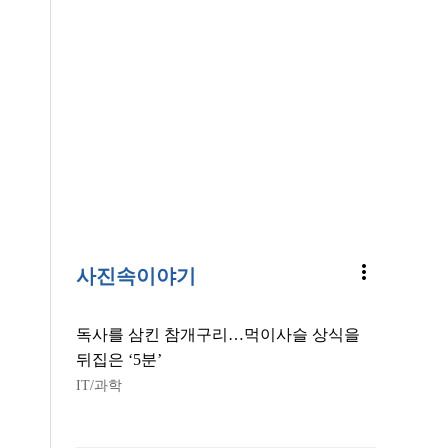
more_vert
사진속이야기
독사를 삼킨 참개구리…먹이사슬 상식을
뒤집은 ‘5분’
IT/과학