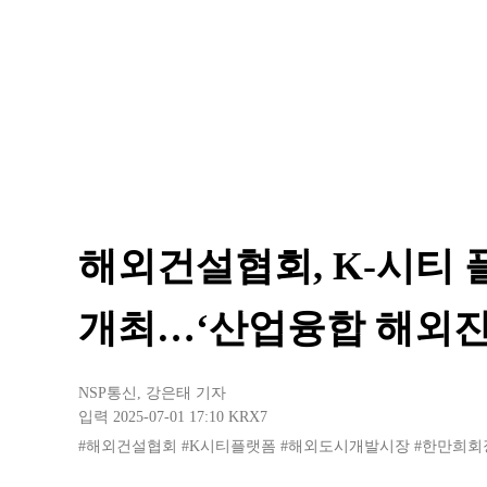
해외건설협회, K-시티
개최…‘산업융합 해외진
NSP통신
,
강은태 기자
입력 2025-07-01 17:10
KRX7
#해외건설협회
#K시티플랫폼
#해외도시개발시장
#한만희회