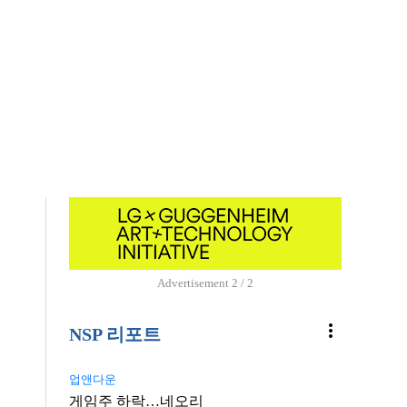
Advertisement
1 / 2
more_vert
NSP 리포트
업앤다운
게임주 하락…네오리