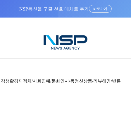
NSP통신을 구글 선호 매체로 추가
바로가기
건강
생활경제
정치/사회
연예/문화
인사/동정
신상품/리뷰
해명/반론