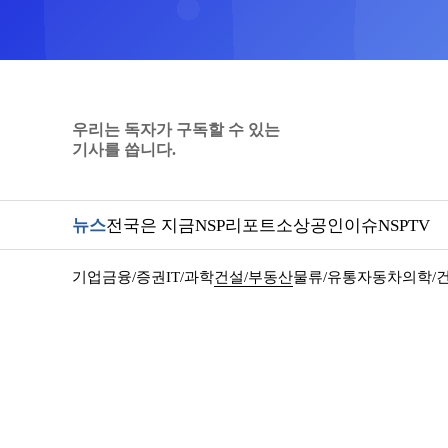
우리는 독자가 구독할 수 있는
기사를 씁니다.
뉴스
전국은 지금
NSP리포트
소상공인
이슈
NSPTV
기업
금융/증권
IT/과학
건설/부동산
물류/유통
자동차
의학/