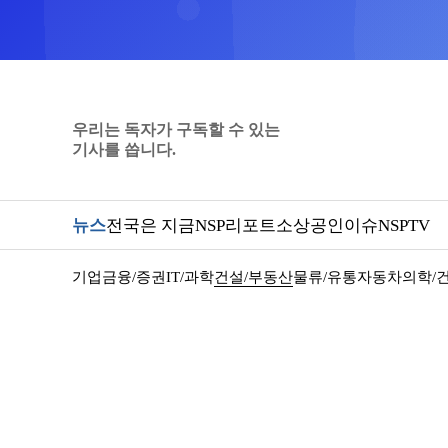
우리는 독자가 구독할 수 있는
기사를 씁니다.
뉴스
전국은 지금
NSP리포트
소상공인
이슈
NSPTV
기업
금융/증권
IT/과학
건설/부동산
물류/유통
자동차
의학/