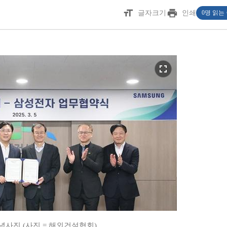
format_size
print
글자크기
인쇄
0명 읽는
fullscreen
사진 (사진 = 해외건설협회)