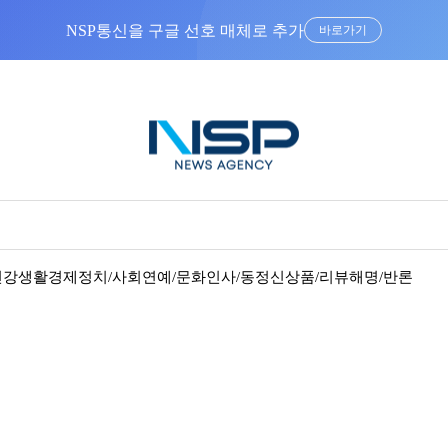
NSP통신을 구글 선호 매체로 추가
바로가기
건강
생활경제
정치/사회
연예/문화
인사/동정
신상품/리뷰
해명/반론