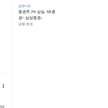
업앤다운
증권주 2% 상승, SK증
권↑·삼성증권↓
금융/증권
more_vert
TF