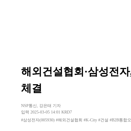
해외건설협회·삼성전자,
체결
NSP통신
,
강은태 기자
입력 2025-03-05 14:01
KRD7
#삼성전자(005930)
#해외건설협회
#K-City
#건설
#B2B통합