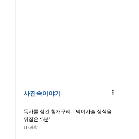
more_vert
사진속이야기
독사를 삼킨 참개구리…먹이사슬 상식을
뒤집은 ‘5분’
IT/과학