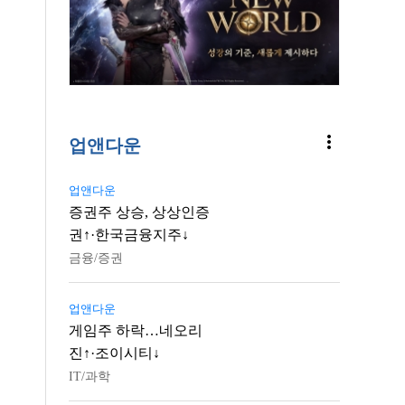
more_vert
업앤다운
업앤다운
증권주 상승, 상상인증
권↑·한국금융지주↓
금융/증권
업앤다운
게임주 하락…네오리
진↑·조이시티↓
IT/과학