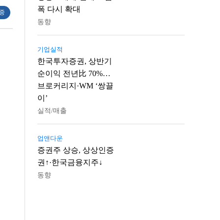
폭 다시 확대
 중
동향
기업실적
한국투자증권, 상반기
순이익 전년比 70%…
브로커리지·WM ‘쌍끌
이’
실적/매출
업앤다운
증권주 상승, 상상인증
권↑·한국금융지주↓
동향