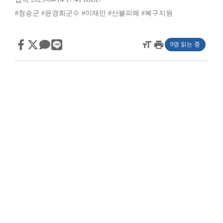
#청송군
#윤경희군수
#이재민
#산불피해
#복구지원
format_size
print
0명 읽는 중