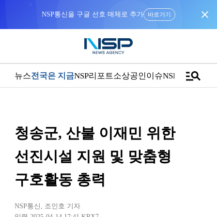
close
NSP통신을 구글 선호 매체로 추가
바로가기
manage_search
뉴스
전국은 지금
NSP리포트
소상공인
이슈
NSPTV
청송군, 산불 이재민 위한
선진시설 지원 및 맞춤형
구호활동 총력
NSP통신
,
조인호 기자
입력 2025-04-14 17:41
KRX7