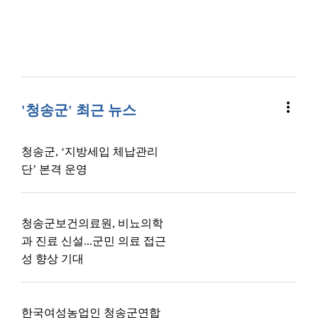
more_vert
'청송군' 최근 뉴스
청송군, ‘지방세입 체납관리
단’ 본격 운영
청송군보건의료원, 비뇨의학
과 진료 신설...군민 의료 접근
성 향상 기대
한국여성농업인 청송군연합