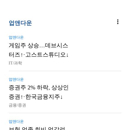
more_vert
업앤다운
업앤다운
게임주 상승…데브시스
터즈↑·고스트스튜디오↓
IT/과학
업앤다운
증권주 2% 하락, 상상인
증권↑·한국금융지주↓
금융/증권
업앤다운
보험 업종 희비 엇갈려…