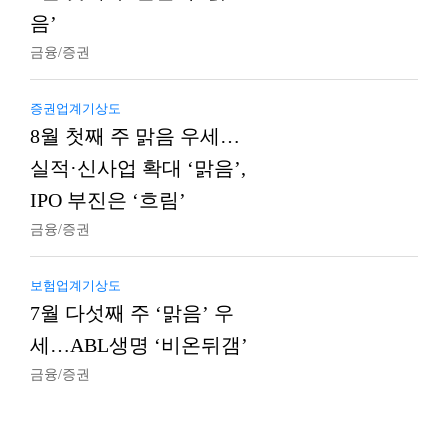
음’
금융/증권
증권업계기상도
8월 첫째 주 맑음 우세…
실적·신사업 확대 ‘맑음’,
IPO 부진은 ‘흐림’
금융/증권
보험업계기상도
7월 다섯째 주 ‘맑음’ 우
세…ABL생명 ‘비온뒤갬’
금융/증권