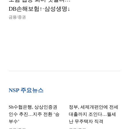
DB손해보험↑·삼성생명↓
금융/증권
NSP 주요뉴스
Sh수협은행, 상상인증권
정부, 세제개편안에 전세
인수 추진…지주 전환 ‘승
대출까지 조인다…월세
부수’
난 무주택자 직격