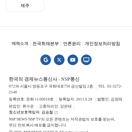
제주
전국취재본부
언론윤리
개인정보처리방침
매체소개
한국의 경제뉴스통신사 - NSP통신
07236 서울시 영등포구 국회대로750 금산빌딩 2층
TEL: 02-3272-
2140
등록번호: 문화 나 00018호
등록일자: 2011.6.29
발행인: 김정태
편집인: 류수운
고충처리인: 강은태
청소년보호책임자: 김승철
launch
NSP NEWS·NSP TV의 모든 콘텐츠는 저작권법의 보호를 받는바,
무단 전재.복사.배포를 금지합니다.