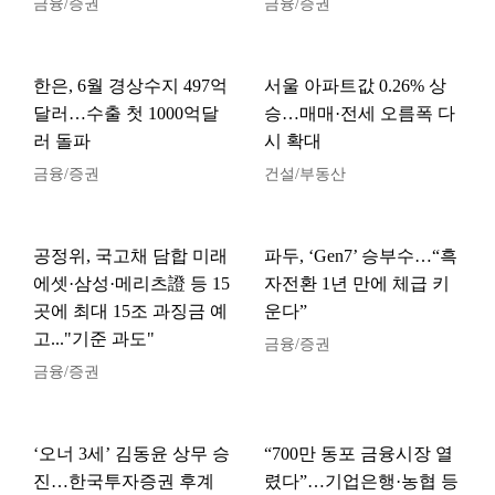
금융/증권
금융/증권
한은, 6월 경상수지 497억
서울 아파트값 0.26% 상
달러…수출 첫 1000억달
승…매매·전세 오름폭 다
러 돌파
시 확대
금융/증권
건설/부동산
공정위, 국고채 담합 미래
파두, ‘Gen7’ 승부수…“흑
에셋·삼성·메리츠證 등 15
자전환 1년 만에 체급 키
곳에 최대 15조 과징금 예
운다”
고..."기준 과도"
금융/증권
금융/증권
‘오너 3세’ 김동윤 상무 승
“700만 동포 금융시장 열
진…한국투자증권 후계
렸다”…기업은행·농협 등