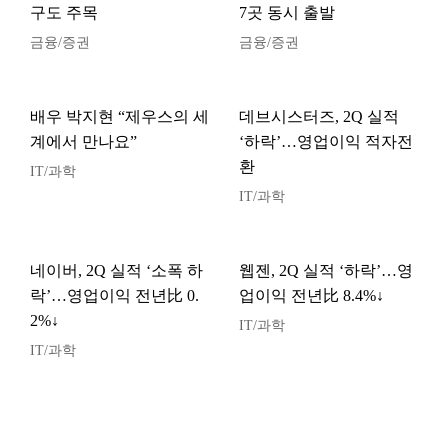
구도 주목
7곳 동시 출발
금융/증권
금융/증권
배우 박지현 “제우스의 세
데브시스터즈, 2Q 실적
계에서 만나요”
‘하락’…영업이익 적자전
환
IT/과학
IT/과학
네이버, 2Q 실적 ‘소폭 하
웹젠, 2Q 실적 ‘하락’…영
락’…영업이익 전년比 0.
업이익 전년比 8.4%↓
2%↓
IT/과학
IT/과학