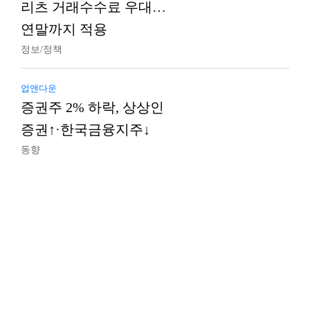
리츠 거래수수료 우대…
연말까지 적용
정보/정책
업앤다운
증권주 2% 하락, 상상인
증권↑·한국금융지주↓
동향