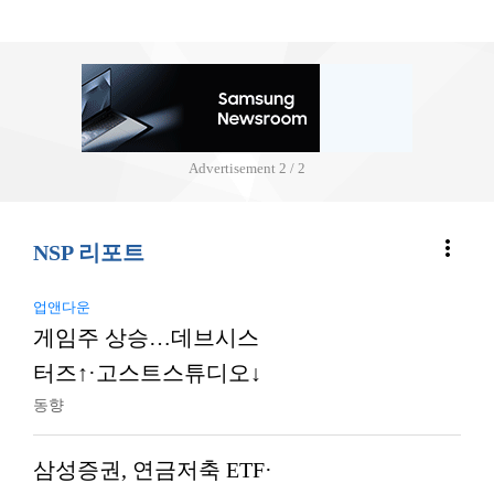
Advertisement
2 / 2
more_vert
NSP 리포트
업앤다운
게임주 상승…데브시스
터즈↑·고스트스튜디오↓
동향
삼성증권, 연금저축 ETF·