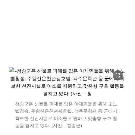
fullscreen
청송군은 산불로 피해를 입은 이재민들을 위해 소노
벨청송, 주왕산온천관광호텔, 객주문학관 등 군에서
확보한 선진시설로 이소를 지원하고 맞춤형 구호 활
동을 펼치고 있다. (사진 = 청송군)