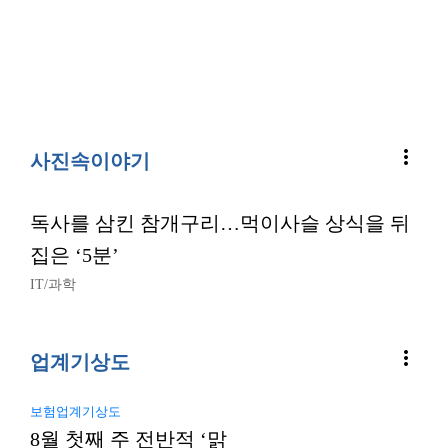
more_vert
사진속이야기
독사를 삼킨 참개구리…먹이사슬 상식을 뒤
집은 ‘5분’
IT/과학
more_vert
업계기상도
보험업계기상도
8월 첫째 주 전반적 ‘맑