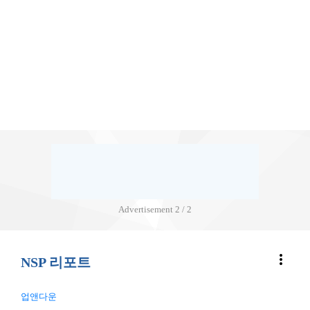
Advertisement
2 / 2
more_vert
NSP 리포트
업앤다운