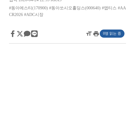
#동아에스티(170900)
#동아쏘시오홀딩스(000640)
#앱티스
#AA
CR2026
#ADC시장
format_size
print
0명 읽는 중