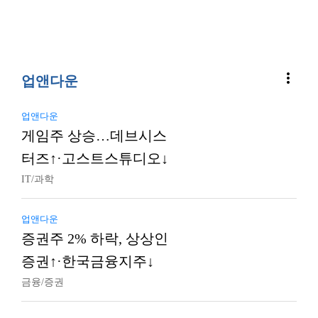
more_vert
업앤다운
업앤다운
게임주 상승…데브시스
터즈↑·고스트스튜디오↓
IT/과학
업앤다운
증권주 2% 하락, 상상인
증권↑·한국금융지주↓
금융/증권