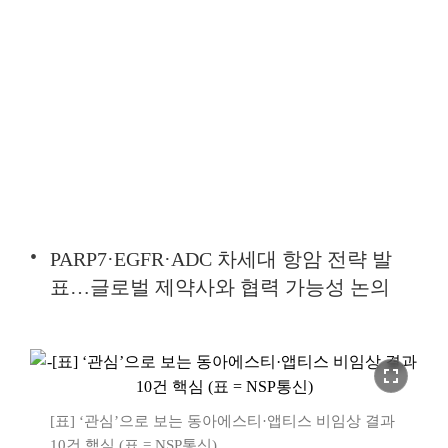
PARP7·EGFR·ADC 차세대 항암 전략 발
표…글로벌 제약사와 협력 가능성 논의
fullscreen
[표] ‘관심’으로 보는 동아에스티·앱티스 비임상 결과
10건 핵심 (표 = NSP통신)