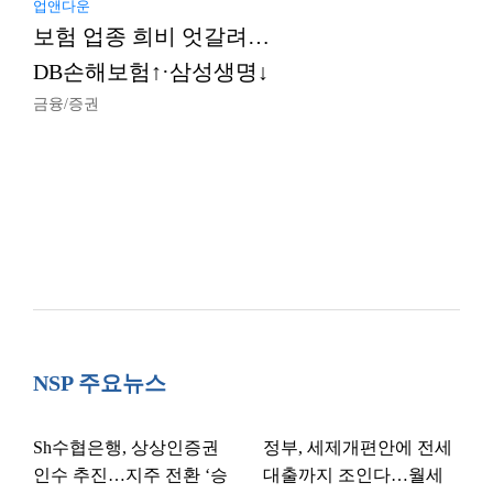
업앤다운
보험 업종 희비 엇갈려…
DB손해보험↑·삼성생명↓
금융/증권
NSP 주요뉴스
Sh수협은행, 상상인증권
정부, 세제개편안에 전세
인수 추진…지주 전환 ‘승
대출까지 조인다…월세