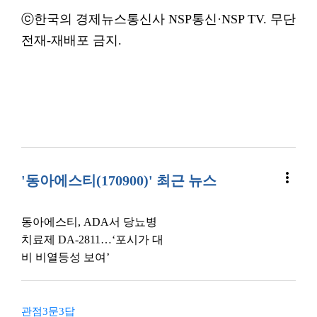
ⓒ한국의 경제뉴스통신사 NSP통신·NSP TV. 무단
전재-재배포 금지.
more_vert
'동아에스티(170900)' 최근 뉴스
동아에스티, ADA서 당뇨병
치료제 DA-2811…‘포시가 대
비 비열등성 보여’
관점3문3답