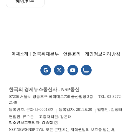
해명/반론
전국취재본부
언론윤리
개인정보처리방침
매체소개
한국의 경제뉴스통신사 - NSP통신
07236 서울시 영등포구 국회대로750 금산빌딩 2층
TEL: 02-3272-
2140
등록번호: 문화 나 00018호
등록일자: 2011.6.29
발행인: 김정태
편집인: 류수운
고충처리인: 강은태
청소년보호책임자: 김승철
launch
NSP NEWS·NSP TV의 모든 콘텐츠는 저작권법의 보호를 받는바,