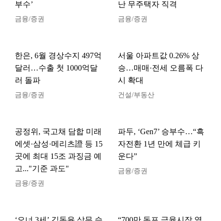
부수’
난 무주택자 직격
금융/증권
금융/증권
한은, 6월 경상수지 497억
서울 아파트값 0.26% 상
달러…수출 첫 1000억달
승…매매·전세 오름폭 다
러 돌파
시 확대
금융/증권
건설/부동산
공정위, 국고채 담합 미래
파두, ‘Gen7’ 승부수…“흑
에셋·삼성·메리츠證 등 15
자전환 1년 만에 체급 키
곳에 최대 15조 과징금 예
운다”
고..."기준 과도"
금융/증권
금융/증권
‘오너 3세’ 김동윤 상무 승
“700만 동포 금융시장 열