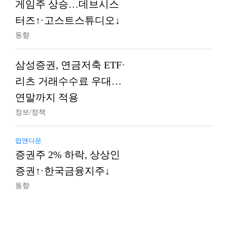
게임주 상승…데브시스
터즈↑·고스트스튜디오↓
동향
삼성증권, 연금저축 ETF·
리츠 거래수수료 우대…
연말까지 적용
정보/정책
업앤다운
증권주 2% 하락, 상상인
증권↑·한국금융지주↓
동향