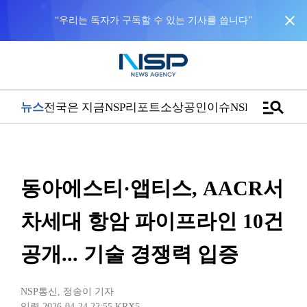
close
“우리는 독자가 구독할 수 있는 기사를 씁니다”
manage_search
뉴스
전국은 지금
NSP리포트
소상공인
이슈
NSPTV
​동아에스티·앱티스, AACR서
차세대 항암 파이프라인 10건
공개... 기술 경쟁력 입증
NSP통신
,
정송이 기자
입력 2026-04-24 22:55
KRX5