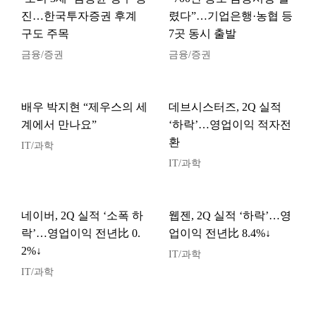
진…한국투자증권 후계
렸다”…기업은행·농협 등
구도 주목
7곳 동시 출발
금융/증권
금융/증권
배우 박지현 “제우스의 세
데브시스터즈, 2Q 실적
계에서 만나요”
‘하락’…영업이익 적자전
환
IT/과학
IT/과학
네이버, 2Q 실적 ‘소폭 하
웹젠, 2Q 실적 ‘하락’…영
락’…영업이익 전년比 0.
업이익 전년比 8.4%↓
2%↓
IT/과학
IT/과학