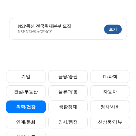
NSP통신 전국취재본부 모집
보기
NSP NEWS AGENCY
기업
금융/증권
IT/과학
건설/부동산
물류/유통
자동차
의학/건강
생활경제
정치/사회
연예/문화
인사/동정
신상품/리뷰