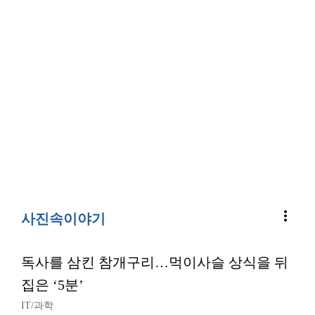
more_vert
사진속이야기
독사를 삼킨 참개구리…먹이사슬 상식을 뒤
집은 ‘5분’
IT/과학